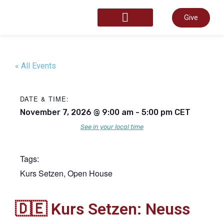
Give
START HERE
« All Events
DATE & TIME:
November 7, 2026
@
9:00 am
-
5:00 pm
CET
See in your local time
Tags:
Kurs Setzen
,
Open House
🇩🇪 Kurs Setzen: Neuss