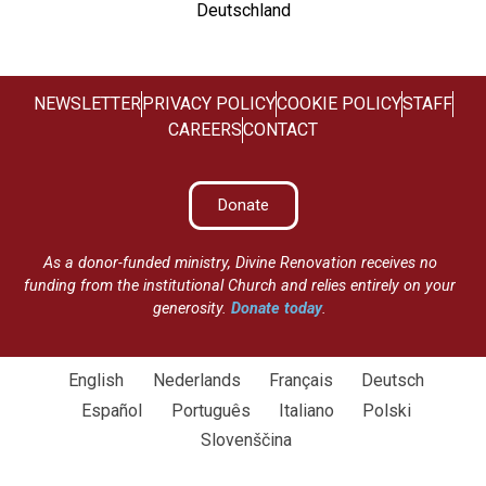
Deutschland
NEWSLETTER
PRIVACY POLICY
COOKIE POLICY
STAFF
CAREERS
CONTACT
Donate
As a donor-funded ministry, Divine Renovation receives no
funding from the institutional Church and relies entirely on your
generosity.
Donate today
.
English
Nederlands
Français
Deutsch
Español
Português
Italiano
Polski
Slovenščina