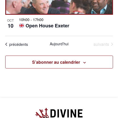
in
vues
10h00
-
17h00
OCT
Photo
10
Open House Exeter
Évèn
View
Évènements
Aujourd’hui
suivants
Évènements
précédents
S’abonner au calendrier