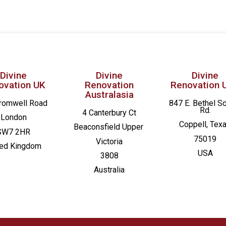
Divine
Divine
Divine
ovation UK
Renovation
Renovation 
Australasia
romwell Road
847 E. Bethel S
Rd.
4 Canterbury Ct
London
Coppell, Tex
Beaconsfield
Upper
SW7 2HR
75019
Victoria
ted Kingdom
USA
3808
Australia