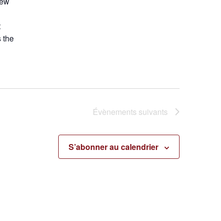
new
t
 the
Évènements
suivants
S’abonner au calendrier