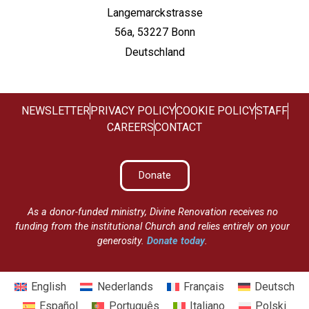
Langemarckstrasse
56a, 53227 Bonn
Deutschland
NEWSLETTER
PRIVACY POLICY
COOKIE POLICY
STAFF
CAREERS
CONTACT
Donate
As a donor-funded ministry, Divine Renovation receives no
funding from the institutional Church and relies entirely on your
generosity.
Donate today
.
English
Nederlands
Français
Deutsch
Español
Português
Italiano
Polski