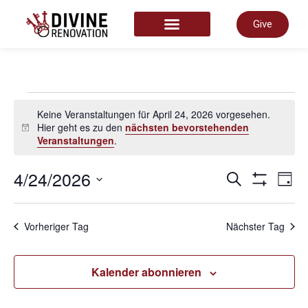
Give
START HERE
Keine Veranstaltungen für April 24, 2026 vorgesehen.
Hier geht es zu den
nächsten bevorstehenden
Hinweis
Veranstaltungen
.
Vera
4/24/2026
V
Suche
Tag
Filter Anze
Datum
wählen.
Such
A
Vorheriger Tag
Nächster Tag
und
N
Kalender abonnieren