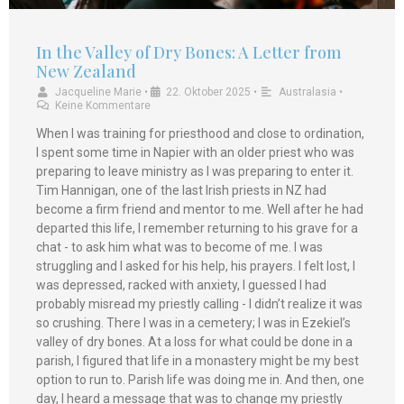
In the Valley of Dry Bones: A Letter from
New Zealand
Jacqueline Marie
•
22. Oktober 2025
•
Australasia
•
Keine Kommentare
When I was training for priesthood and close to ordination,
I spent some time in Napier with an older priest who was
preparing to leave ministry as I was preparing to enter it.
Tim Hannigan, one of the last Irish priests in NZ had
become a firm friend and mentor to me. Well after he had
departed this life, I remember returning to his grave for a
chat - to ask him what was to become of me. I was
struggling and I asked for his help, his prayers. I felt lost, I
was depressed, racked with anxiety, I guessed I had
probably misread my priestly calling - I didn’t realize it was
so crushing. There I was in a cemetery; I was in Ezekiel’s
valley of dry bones. At a loss for what could be done in a
parish, I figured that life in a monastery might be my best
option to run to. Parish life was doing me in. And then, one
day, I heard a message that was to change my priestly