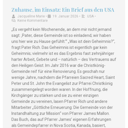
Zuhause, im Einsatz: Ein Brief aus den USA
Jacqueline Marie
•
19. Januar 2026
•
USA
•
Keine Kommentare
„Es vergeht kein Wochenende, an dem mir nicht jemand
sagt: ‚Pater, diese Gemeinde ist so einladend; wir haben
uns hier wie zu Hause gefühlt.‘“ „Was ist dein Geheimnis?“,
fragt Pater Rich. Das Geheimnis ist eigentlich gar kein
Geheimnis; vielmehr ist es das Ergebnis fast zehnjähriger
harter Arbeit, Gebete und – natürlich – des Vertrauens auf
den Heiligen Geist. Im Jahr 2016 war die Christkönig-
Gemeinde reif für eine Renovierung. Es geschah nur
wenige Jahre, nachdem die Pfarreien Sacred Heart, Saint
Peter und St. John the Evangelist zur Pfarrei Christkönig
zusammengelegt worden waren. In der Hoffnung, die
Kirchgänger zu stärken und sie zu einer einzigen
Gemeinde zu vereinen, lasen Pfarrer Rich und andere
Mitarbeiter „Göttliche Erneuerung: Die Gemeinde von der
Instandhaltung zur Mission“ von Pfarrer James Mallon.
Das Buch, das auf Pfarrer James’ eigenen Erfahrungen
als Gemeindepfarrer in Nova Scotia, Kanada, basiert,