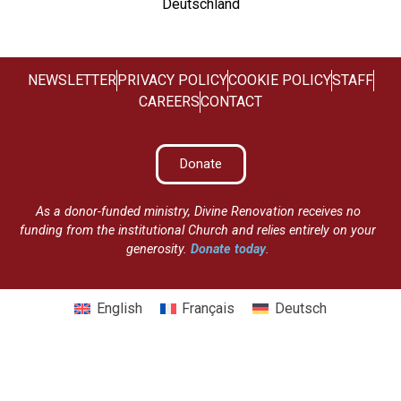
Deutschland
NEWSLETTER
PRIVACY POLICY
COOKIE POLICY
STAFF
CAREERS
CONTACT
Donate
As a donor-funded ministry, Divine Renovation receives no
funding from the institutional Church and relies entirely on your
generosity.
Donate today
.
English
Français
Deutsch