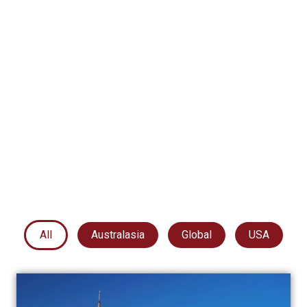
All
Australasia
Global
USA