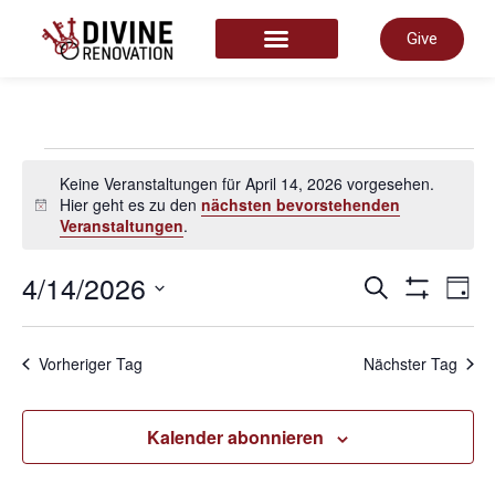
Give
START HERE
Keine Veranstaltungen für April 14, 2026 vorgesehen.
Hier geht es zu den
nächsten bevorstehenden
Hinweis
Veranstaltungen
.
Vera
4/14/2026
V
Suche
Tag
Filter Anze
Datum
wählen.
Such
A
Vorheriger Tag
Nächster Tag
und
N
Kalender abonnieren