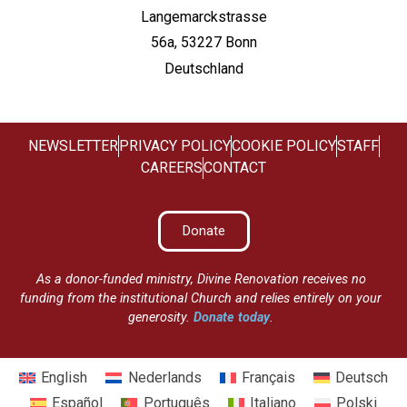
Langemarckstrasse
56a, 53227 Bonn
Deutschland
NEWSLETTER
PRIVACY POLICY
COOKIE POLICY
STAFF
CAREERS
CONTACT
Donate
As a donor-funded ministry, Divine Renovation receives no
funding from the institutional Church and relies entirely on your
generosity.
Donate today
.
English
Nederlands
Français
Deutsch
Español
Português
Italiano
Polski