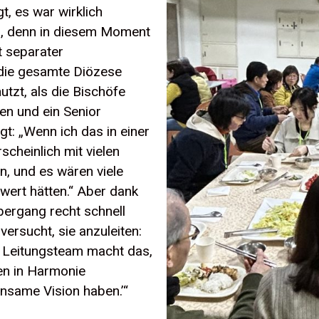
gt, es war wirklich
an, denn in diesem Moment
t separater
 die gesamte Diözese
utzt, als die Bischöfe
en und ein Senior
t: „Wenn ich das in einer
scheinlich mit vielen
, und es wären viele
wert hätten.“ Aber dank
bergang recht schnell
ersucht, sie anzuleiten:
s Leitungsteam macht das,
en in Harmonie
nsame Vision haben.’“