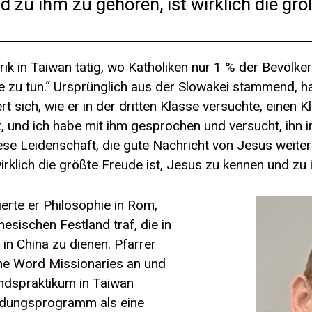
 zu ihm zu gehören, ist wirklich die größ
trik in Taiwan tätig, wo Katholiken nur 1 % der Bevölk
 zu tun.“ Ursprünglich aus der Slowakei stammend, hat 
ert sich, wie er in der dritten Klasse versuchte, eine
ft, und ich habe mit ihm gesprochen und versucht, ihn i
se Leidenschaft, die gute Nachricht von Jesus weite
irklich die größte Freude ist, Jesus zu kennen und zu
rte er Philosophie in Rom,
sischen Festland traf, die in
in China zu dienen. Pfarrer
vine Word Missionaries an und
andspraktikum in Taiwan
ildungsprogramm als eine