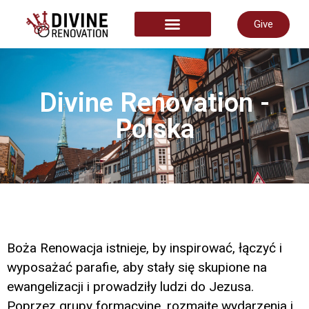
Give
START HERE
Divine Renovation -
Polska
Boża Renowacja istnieje, by inspirować, łączyć i
wyposażać parafie, aby stały się skupione na
ewangelizacji i prowadziły ludzi do Jezusa.
Poprzez grupy formacyjne, rozmaite wydarzenia i