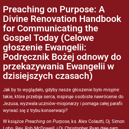
Preaching on Purpose: A
Divine Renovation Handbook
for Communicating the
Gospel Today (Celowe
głoszenie Ewangelii:
Podręcznik Bożej odnowy do
przekazywania Ewangelii w
dzisiejszych czasach)​
Jak by to wyglądało, gdyby nasze głoszenie było
misyjne
:
takie, które przebija serca, inspiruje osobiste nawrócenie do
Jezusa, wyzwala uczniów-misjonarzy i pomaga całej parafii
wyrwać się z trybu konserwacji?
W książce
Preaching on Purpose,
ks. Alex Colautti, Oj. Simon
Lobo, Rev. Rob McDowell, i Oj. Christopher Ryan daje nam