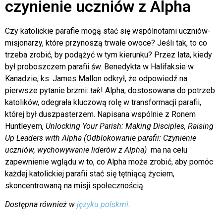
czynienie uczniów z Alpha
Czy katolickie parafie mogą stać się wspólnotami uczniów-
misjonarzy, które przynoszą trwałe owoce? Jeśli tak, to co
trzeba zrobić, by podążyć w tym kierunku? Przez lata, kiedy
był proboszczem parafii św. Benedykta w Halifaksie w
Kanadzie, ks. James Mallon odkrył, że odpowiedź na
pierwsze pytanie brzmi:
tak
! Alpha, dostosowana do potrzeb
katolików, odegrała kluczową rolę w transformacji parafii,
której był duszpasterzem. Napisana wspólnie z Ronem
Huntleyem,
Unlocking Your Parish: Making Disciples, Raising
Up Leaders with Alpha (Odblokowanie parafii: Czynienie
uczniów, wychowywanie liderów z Alpha)
ma na celu
zapewnienie wglądu w to, co Alpha może zrobić, aby pomóc
każdej katolickiej parafii stać się tętniącą życiem,
skoncentrowaną na misji społecznością.
Dostępna również w
języku polskmi
.