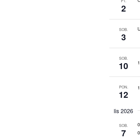
PT.
2
U
SOB.
3
SOB.
1
10
PON.
1
12
lis 2026
0
SOB.
7
0