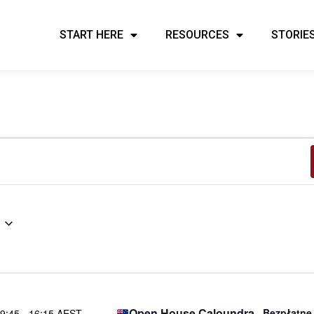
START HERE
RESOURCES
STORIE
Open House Caloundra
Bezpłatne
9:45
-
16:15 AEST