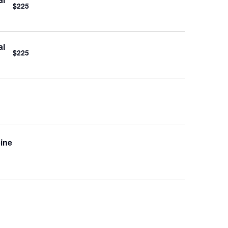
$225
al
$225
eine