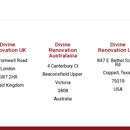
Divine
Divine
Divine
ovation UK
Renovation
Renovation 
Australasia
romwell Road
847 E. Bethel S
Rd.
4 Canterbury Ct
London
Coppell, Tex
Beaconsfield
Upper
SW7 2HR
75019
Victoria
ted Kingdom
USA
3808
Australia