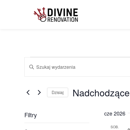
Wydarzenia
Wpisz
słowo
kluczowe.
Szukaj
Nawigacja
wg
słowa
Nadchodzące
kluczowego
Dzisiaj
po
Wydarzenia.
Wybierz
datę
cze 2026
Filtry
wyszukiwaniu
Changing
SOB.
0