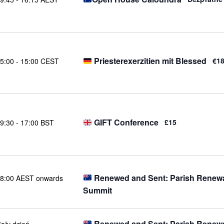
Priesterexerzitien mit Blessed
€1
5:00
-
15:00 CEST
GIFT Conference
£15
9:30
-
17:00 BST
Renewed and Sent: Parish Renew
8:00 AEST onwards
Summit
Renewed and Sent: Parish Renew
ały dzień