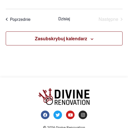
Wyda
Dzisiaj
Następne
Wydarzenia
Poprzednie
Zasubskrybuj kalendarz
© 2026 Divine Renovation