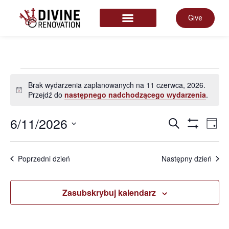
Give
START HERE
Brak wydarzenia zaplanowanych na 11 czerwca, 2026.
Powiadomienie
Przejdź do
następnego nadchodzącego wydarzenia
.
Wyda
6/11/2026
W
Szukaj
Dzień
Show Filter
Wybierz
datę.
Nawi
W
Poprzedni dzień
Następny dzień
po
n
Zasubskrybuj kalendarz
wysz