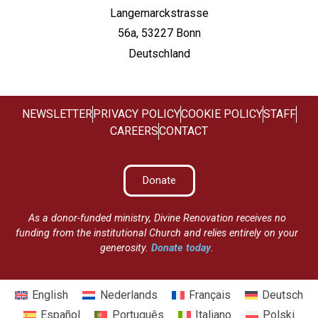
Langemarckstrasse
56a, 53227 Bonn
Deutschland
NEWSLETTER
PRIVACY POLICY
COOKIE POLICY
STAFF
CAREERS
CONTACT
Donate
As a donor-funded ministry, Divine Renovation receives no
funding from the institutional Church and relies entirely on your
generosity.
Donate today
.
English
Nederlands
Français
Deutsch
Español
Português
Italiano
Polski