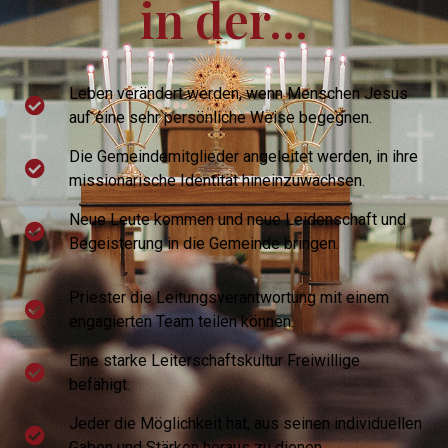
in der...
Leben verändert werden, wenn Menschen Jesus
auf eine sehr persönliche Weise begegnen.
Die Gemeindemitglieder angeleitet werden, in ihre
missionarische Identität hineinzuwachsen.
Neue Leute kommen und neue Leidenschaft und
Begeisterung in die Gemeinde bringen.
Priester die Leitungsverantwortung mit einem
engagierten Team teilen können.
Eine starke Leiterschaftskultur Freiwillige
befähigt.
Jeder die Möglichkeit hat, aus seinen individuellen
Gaben und Stärken heraus zu dienen.