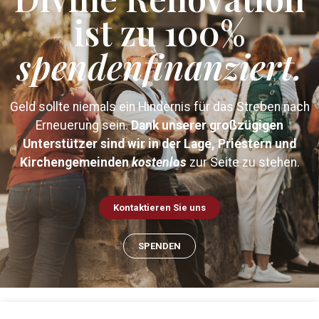
ist zu 100%
spendenfinanziert.
Geld sollte niemals ein Hindernis für das Streben nach
Erneuerung sein.
Dank unserer großzügigen
Unterstützer sind wir in der Lage, Priestern und
Kirchengemeinden
kostenlos
zur Seite zu stehen.
Kontaktieren Sie uns
SPENDEN