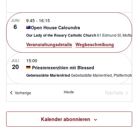
9:45
-
16:15
JUNI
6
Open House Caloundra
Our Lady of the Rosary Catholic Church
61 Edmund St, Moff
Veranstaltungsdetails
Wegbeschreibung
15:00
JULI
20
Priesterexerzitien mit Blessed
Gebetsstätte Marienfried
Gebetsstätte Marienfried, Pfa
Verans
9:30
-
17:00
Heute
Nächste
SEP.
Veranstaltungen
Vorherige
19
GIFT Conference
The Most Holy Redeemer Catholic Parish
21 Laindon Ro
Kalender abonnieren
Oktober 1 @ 8:00
-
Oktober 3 @ 17:00
AEST
OKT.
1
Renewed and Sent: Parish Renewal Summit