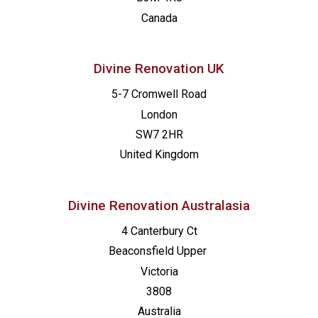
13:00
-
20:00
FEB.
Canada
2
Made for Mission – Orange
St. Joseph Catholic Church
717 N Brad
Divine Renovation UK
5-7 Cromwell Road
London
SW7 2HR
United Kingdom
Divine Renovation Australasia
4 Canterbury Ct
Beaconsfield
Upper
Victoria
3808
Australia