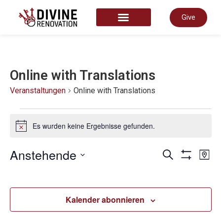
Give
START HERE
Online with Translations
Veranstaltungen
Online with Translations
Es wurden keine Ergebnisse gefunden.
Hinweis
Vera
Anstehende
V
Suche
Karte
Filter Anze
Datum
auswählen.
Such
A
Kalender abonnieren