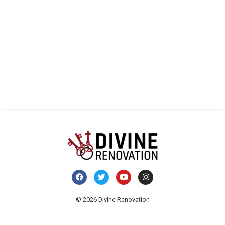
und
N
Ansi
Navi
© 2026 Divine Renovation