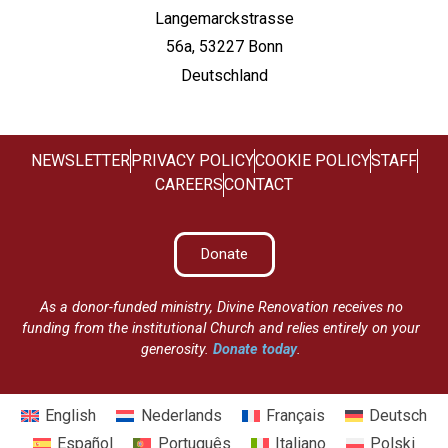
Langemarckstrasse
56a, 53227 Bonn
Deutschland
NEWSLETTER
PRIVACY POLICY
COOKIE POLICY
STAFF
CAREERS
CONTACT
Donate
As a donor-funded ministry, Divine Renovation receives no
funding from the institutional Church and relies entirely on your
generosity.
Donate today
.
English
Nederlands
Français
Deutsch
Español
Português
Italiano
Polski