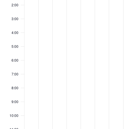
Veranstaltungen
März
März
April
April
April
April
Apr
diesem
diesem
diesem
diesem
diesem
diesem
diesem
2:00
Tag.
Tag.
Tag.
Tag.
Tag.
Tag.
Tag.
30,
31,
1,
2,
3,
4,
5,
3:00
4:00
2026
2026
2026
2026
2026
202
20
5:00
6:00
7:00
8:00
9:00
10:00