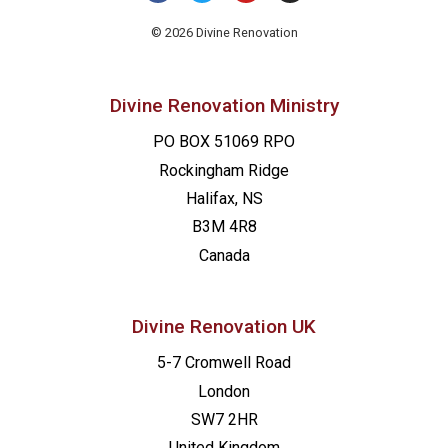
21:00
© 2026 Divine Renovation
22:00
Divine Renovation Ministry
23:00
PO BOX 51069 RPO
00
Rockingham Ridge
Halifax, NS
B3M 4R8
Canada
Divine Renovation UK
5-7 Cromwell Road
London
SW7 2HR
United Kingdom