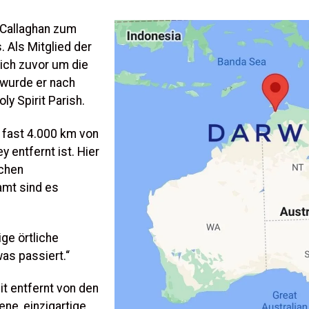
 Callaghan zum
. Als Mitglied der
sich zuvor um die
wurde er nach
ly Spirit Parish.
e fast 4.000 km von
 entfernt ist. Hier
schen
amt sind es
ige örtliche
was passiert.“
eit entfernt von den
ne, einzigartige