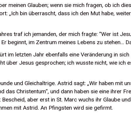
ber meinen Glauben; wenn sie mich fragen, ob ich dies
 fort: „Ich bin überrascht, dass ich den Mut habe, weit
ahres traf ich jemanden, der mich fragte: “Wer ist Jes
t… Er beginnt, im Zentrum meines Lebens zu stehen… Das
rt im letzten Jahr ebenfalls eine Veränderung in sich 
t über Jesus gesprochen; ich wusste nicht, wie ich es 
reunde und Gleichaltrige. Astrid sagt: „Wir haben mit
d das Christentum“, und dann haben sie eine ihrer Fr
 Bescheid, aber erst in St. Marc wuchs ihr Glaube un
ammen mit Astrid. An Pfingsten wird sie gefirmt.