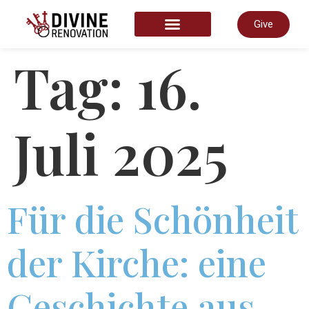
Give
START HERE
Tag:
16.
Juli 2025
Für die Schönheit
der Kirche: eine
Geschichte aus