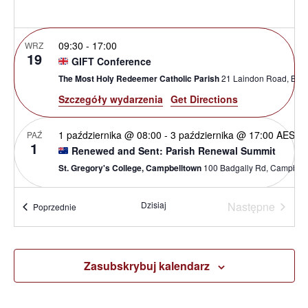
wido
09:30
-
17:00
WRZ
19
GIFT Conference
The Most Holy Redeemer Catholic Parish
21 Laindon Ro
Szczegóły wydarzenia
Get Directions
1 października @ 08:00
-
3 października @ 17:00
AEST
PAŹ
1
Renewed and Sent: Parish Renewal Summit
St. Gregory's College, Campbelltown
100 Badgally Rd, Cam
Wydar
10:00
-
17:00
Dzisiaj
Następne
PAŹ
Wydarzenia
Poprzednie
10
Open House Exeter
St Nicholas Catholic Primary School
Ringswell Avenue, Exeter
Zasubskrybuj kalendarz
19:00
-
20:30
PAŹ
12
Alpha Master Class: Formuliere deine Vision