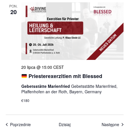
PON.
20
20 lipca @ 15:00
CEST
Priesterexerzitien mit Blessed
Gebetsstätte Marienfried
Gebetsstätte Marienfried,
Pfaffenhofen an der Roth, Bayern, Germany
€180
Wydarzenia
Wyda
Poprzednie
Dzisiaj
Następne