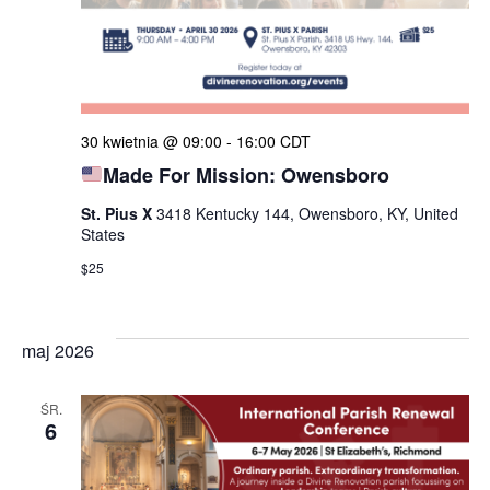
30 kwietnia @ 09:00
-
16:00
CDT
Made For Mission: Owensboro
St. Pius X
3418 Kentucky 144, Owensboro, KY, United
States
$25
maj 2026
ŚR.
6