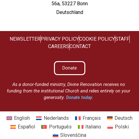
56a, 53227 Bonn
Deutschland
NEWSLETTER
PRIVACY POLICY
COOKIE POLICY
STAFF
CAREERS
CONTACT
Donate
As a donor-funded ministry, Divine Renovation receives no
funding from the institutional Church and relies entirely on your
generosity.
Donate today
.
English
Nederlands
Français
Deutsch
Español
Português
Italiano
Polski
Slovenščina