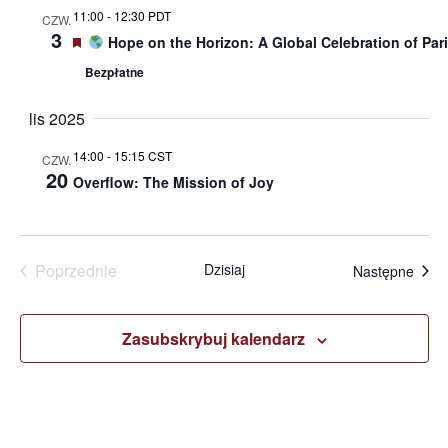
11:00
-
12:30 PDT
CZW.
i
3
Wyróżnione
Hope on the Horizon: A Global Celebration of Pa
Bezpłatne
wido
lis 2025
14:00
-
15:15 CST
CZW.
20
Overflow: The Mission of Joy
Wydarzenia
Poprzednie
Dzisiaj
Wyda
Następne
Zasubskrybuj kalendarz