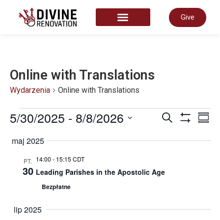
Give
START HERE
Online with Translations
Wydarzenia
Online with Translations
Wyda
5/30/2025
 - 
8/8/2026
W
Szukaj
Pods
Show Filter
Wybierz
datę
maj 2025
Nawi
W
14:00
-
15:15 CDT
PT.
30
Leading Parishes in the Apostolic Age
po
n
Bezpłatne
wysz
lip 2025