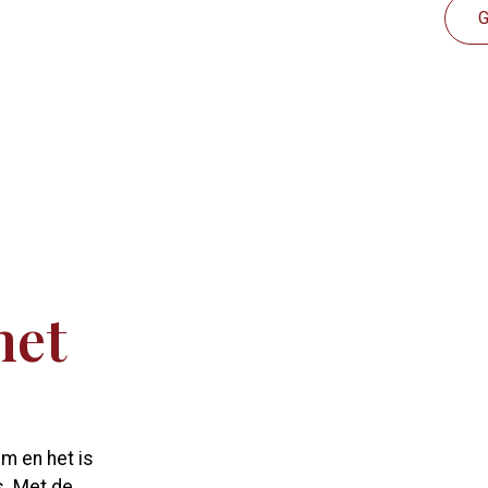
DONEER MAANDELIJKS
het
im en het is
s. Met de