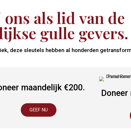
 ons als lid van de
ijkse gulle gevers.
niek, deze sleutels hebben al honderden getransfor
oneer maandelijk €200.
Doneer 
GEEF NU