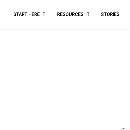
START HERE
RESOURCES
STORIES
Samen kun
wereldwijd 
opnieuw vo