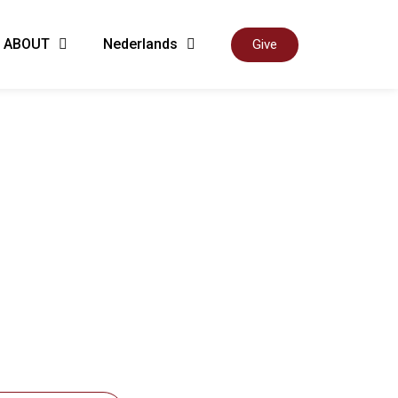
ABOUT
Nederlands
Give
nen we
de kerk
rmgeven.