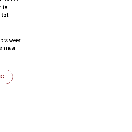
n te
 tot
oors weer
en naar
IG