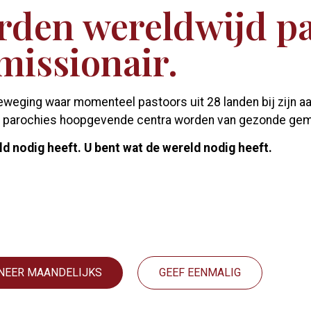
rden wereldwijd p
missionair.
beweging waar momenteel pastoors uit 28 landen bij zijn a
den parochies hoopgevende centra worden van gezonde g
ld nodig heeft. U bent wat de wereld nodig heeft.
NEER MAANDELIJKS
GEEF EENMALIG