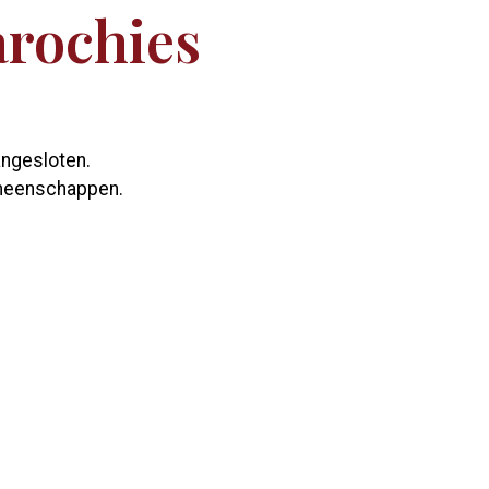
arochies
angesloten.
emeenschappen.