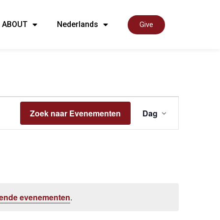
ABOUT
Nederlands
Give
Even
Zoek naar Evenementen
Dag
weer
navig
ende evenementen
.