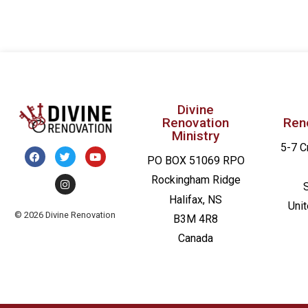
resultaten.
Divine
Renovation
Ren
Ministry
5-7 C
PO BOX 51069 RPO
Rockingham Ridge
Halifax, NS
Uni
© 2026 Divine Renovation
B3M 4R8
Canada