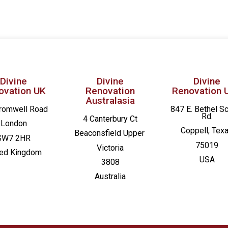
Divine
Divine
Divine
ovation UK
Renovation
Renovation 
Australasia
romwell Road
847 E. Bethel S
Rd.
4 Canterbury Ct
London
Coppell, Tex
Beaconsfield
Upper
SW7 2HR
75019
Victoria
ted Kingdom
USA
3808
Australia