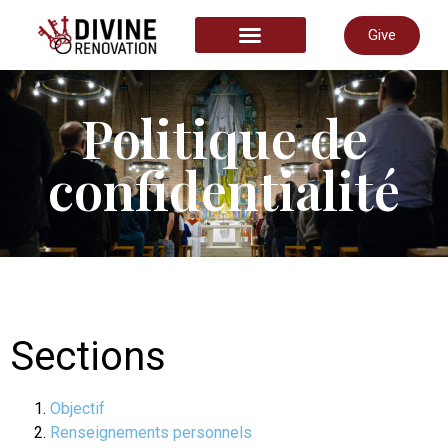
Give
COMMENCER ICI
Politique de
confidentialité
Sections
Objectif
Renseignements personnels