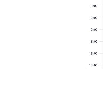
les
8h00
résultats
filtrés.
9h00
10h00
11h00
12h00
13h00
14h00
15h00
16h00