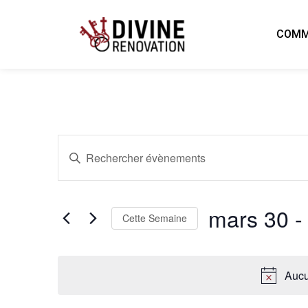
COMM
Recherche
Saisir
mot-
clé.
Rechercher
et
Évènements
par
mars 30
 -
mot-
Cette Semaine
navigation
clé.
Sélectionnez
la
date
de
Aucu