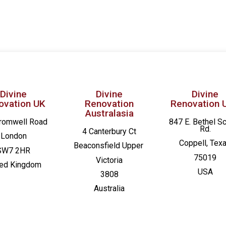
Divine
Divine
Divine
ovation UK
Renovation
Renovation 
Australasia
romwell Road
847 E. Bethel S
Rd.
4 Canterbury Ct
London
Coppell, Tex
Beaconsfield
Upper
SW7 2HR
75019
Victoria
ted Kingdom
USA
3808
Australia