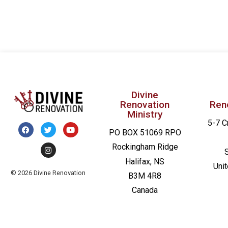
17h00
18h00
19h00
20h00
Divine
21h00
Renovation
Ren
Ministry
5-7 C
22h00
PO BOX 51069 RPO
Rockingham Ridge
23h00
Halifax, NS
0h00
Uni
© 2026 Divine Renovation
B3M 4R8
Canada