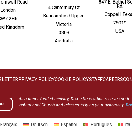
romwell Road
847 E. Bethel S
Rd.
4 Canterbury Ct
London
Coppell, Tex
Beaconsfield
Upper
SW7 2HR
75019
Victoria
ted Kingdom
USA
3808
Australia
SLETTER
PRIVACY POLICY
COOKIE POLICY
STAFF
CAREERS
CON
As a donor-funded ministry, Divine Renovation receives no fu
ate
institutional Church and relies entirely on your generosity.
Don
Français
Deutsch
Español
Português
Ita