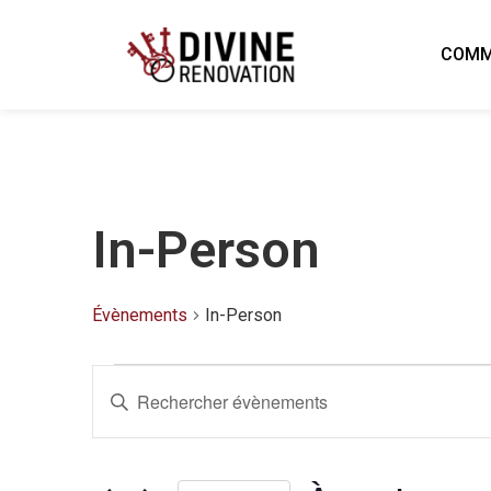
COMM
In-Person
Évènements
In-Person
Recherche
Saisir
mot-
clé.
Rechercher
et
Évènements
par