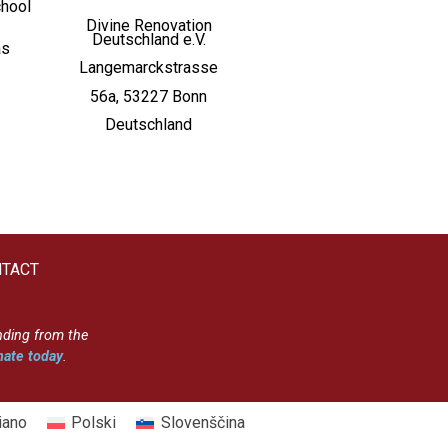
chool
Divine Renovation
Deutschland e.V.
as
Langemarckstrasse
56a, 53227 Bonn
Deutschland
TACT
nding from the
ate today
.
liano
Polski
Slovenščina