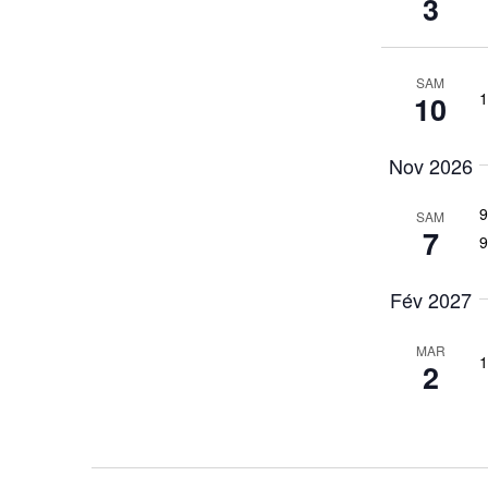
3
événements
avec
les
SAM
résultats
1
10
filtrés.
Nov 2026
9
SAM
7
9
Fév 2027
MAR
1
2