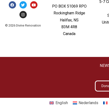
5-7 C
PO BOX 51069 RPO
Rockingham Ridge
Halifax, NS
Uni
© 2026 Divine Renovation
B3M 4R8
Canada
NEW
Don
English
Nederlands