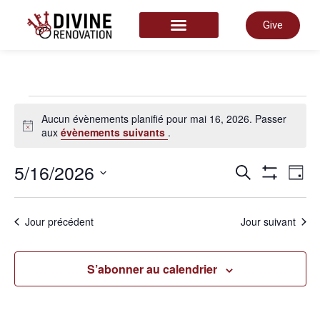
Give
COMMENCER ICI
Aucun évènements planifié pour mai 16, 2026. Passer
Notice
aux
évènements suivants
.
Rech
5/16/2026
N
Recherche
Jour
Montrer Les
Sélectionnez
une
et
date.
d
Jour précédent
Jour suivant
navi
v
S’abonner au calendrier
de
É