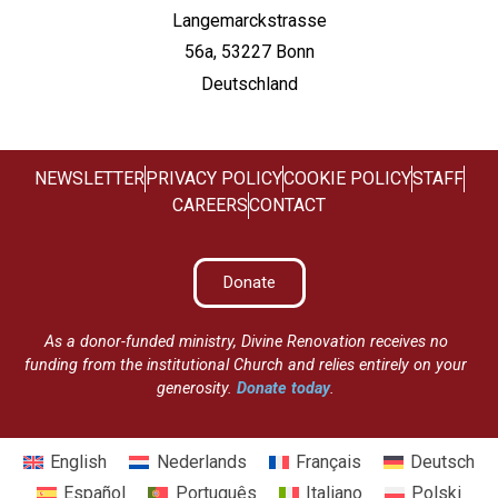
Langemarckstrasse
56a, 53227 Bonn
Deutschland
NEWSLETTER
PRIVACY POLICY
COOKIE POLICY
STAFF
CAREERS
CONTACT
Donate
As a donor-funded ministry, Divine Renovation receives no
funding from the institutional Church and relies entirely on your
generosity.
Donate today
.
English
Nederlands
Français
Deutsch
Español
Português
Italiano
Polski