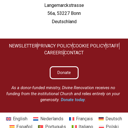
Langemarckstrasse
56a, 53227 Bonn
Deutschland
NEWSLETTER
PRIVACY POLICY
COOKIE POLICY
STAFF
CAREERS
CONTACT
Donate
As a donor-funded ministry, Divine Renovation receives no
funding from the institutional Church and relies entirely on your
generosity.
Donate today
.
English
Nederlands
Français
Deutsch
Español
Português
Italiano
Polski