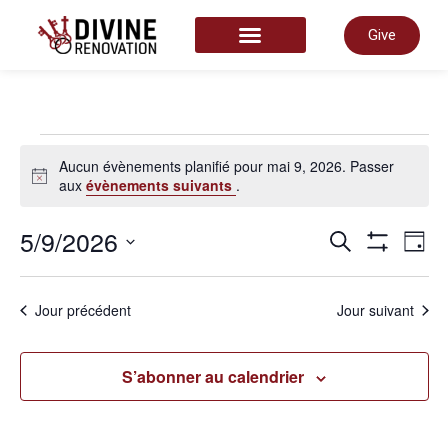
Give
COMMENCER ICI
Aucun évènements planifié pour mai 9, 2026. Passer
Notice
aux
évènements suivants
.
Rech
5/9/2026
N
Recherche
Jour
Montrer Les
Sélectionnez
une
et
date.
d
Jour précédent
Jour suivant
navi
v
S’abonner au calendrier
de
É