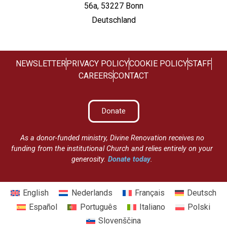
56a, 53227 Bonn
Deutschland
NEWSLETTER
PRIVACY POLICY
COOKIE POLICY
STAFF
CAREERS
CONTACT
Donate
As a donor-funded ministry, Divine Renovation receives no
funding from the institutional Church and relies entirely on your
generosity.
Donate today
.
English
Nederlands
Français
Deutsch
Español
Português
Italiano
Polski
Slovenščina