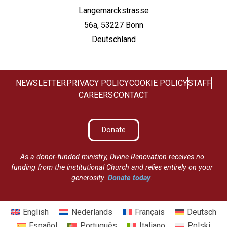
Langemarckstrasse
56a, 53227 Bonn
Deutschland
NEWSLETTER
PRIVACY POLICY
COOKIE POLICY
STAFF
CAREERS
CONTACT
Donate
As a donor-funded ministry, Divine Renovation receives no
funding from the institutional Church and relies entirely on your
generosity.
Donate today
.
English
Nederlands
Français
Deutsch
Español
Português
Italiano
Polski