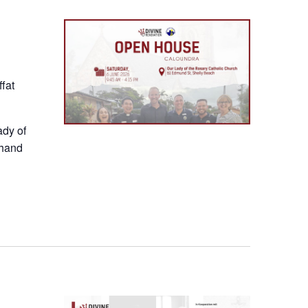
fat
ady of
thand