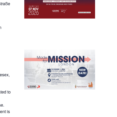
straße
m
lesex,
ted to
se.
ent is