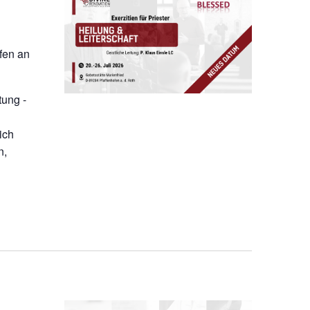
ofen an
tung -
ich
n,