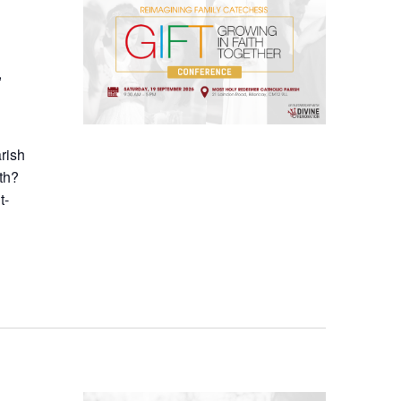
,
arish
th?
t-