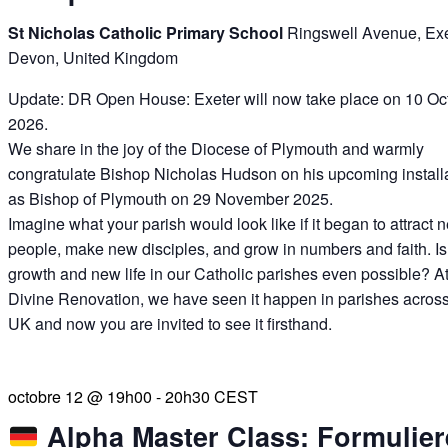
St Nicholas Catholic Primary School
Ringswell Avenue, Exe
Devon, United Kingdom
Update: DR Open House: Exeter will now take place on 10 Oc
2026.
We share in the joy of the Diocese of Plymouth and warmly
congratulate Bishop Nicholas Hudson on his upcoming install
as Bishop of Plymouth on 29 November 2025.
Imagine what your parish would look like if it began to attract 
people, make new disciples, and grow in numbers and faith. Is
growth and new life in our Catholic parishes even possible? A
Divine Renovation, we have seen it happen in parishes across
UK and now you are invited to see it firsthand.
octobre 12 @ 19h00
-
20h30
CEST
Alpha Master Class: Formulier