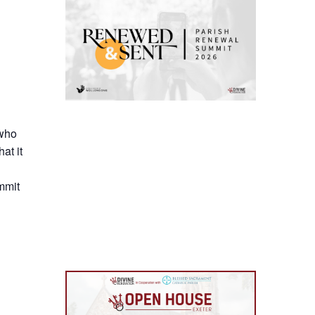
 who
at it
mmit