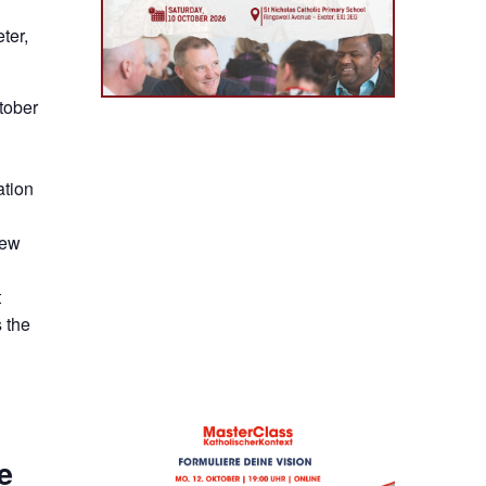
ter,
tober
ation
new
t
 the
e