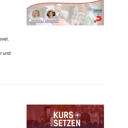
evel.
r und