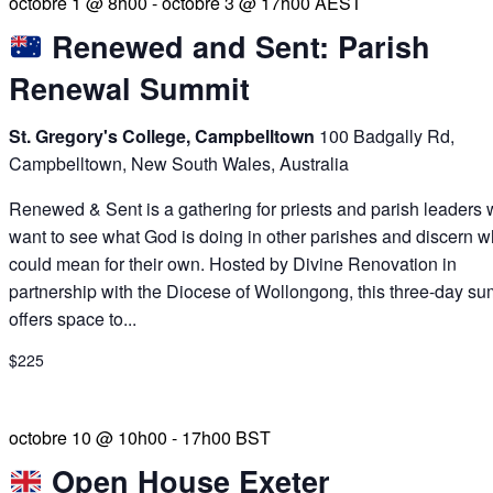
octobre 1 @ 8h00
-
octobre 3 @ 17h00
AEST
Renewed and Sent: Parish
Renewal Summit
St. Gregory's College, Campbelltown
100 Badgally Rd,
Campbelltown, New South Wales, Australia
Renewed & Sent is a gathering for priests and parish leaders
want to see what God is doing in other parishes and discern wh
could mean for their own. Hosted by Divine Renovation in
partnership with the Diocese of Wollongong, this three-day su
offers space to...
$225
octobre 10 @ 10h00
-
17h00
BST
Open House Exeter