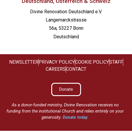
Deutschland, Österreich & Schweiz
Divine Renovation Deutschland e.V.
Langemarckstrasse
56a, 53227 Bonn
Deutschland
NEWSLETTER
PRIVACY POLICY
COOKIE POLICY
STAFF
CAREERS
CONTACT
Donate
As a donor-funded ministry, Divine Renovation receives no
funding from the institutional Church and relies entirely on your
generosity.
Donate today
.