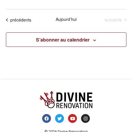
Évènements
Aujourd’hui
suivants
Évènements
précédents
S’abonner au calendrier
© 2026 Divine Renovation