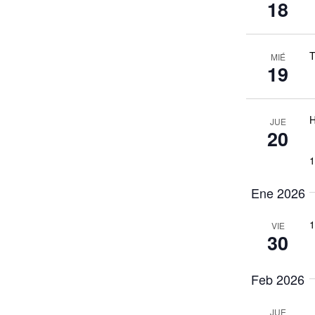
18
T
MIÉ
19
H
JUE
20
1
Ene 2026
1
VIE
30
Feb 2026
JUE