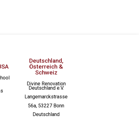
Deutschland,
USA
Österreich &
Schweiz
chool
Divine Renovation
Deutschland e.V.
as
Langemarckstrasse
56a, 53227 Bonn
Deutschland