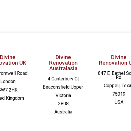
Divine
Divine
Divine
ovation UK
Renovation
Renovation 
Australasia
romwell Road
847 E. Bethel S
Rd.
4 Canterbury Ct
London
Coppell, Tex
Beaconsfield
Upper
SW7 2HR
75019
Victoria
ted Kingdom
USA
3808
Australia