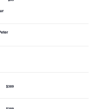
Event
ur
Peter
$389
$389