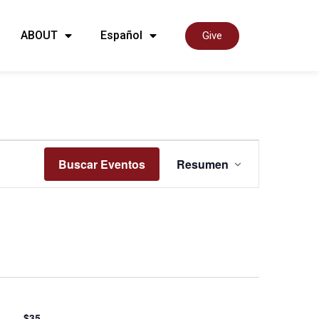
ABOUT
Español
Give
Naveg
Buscar Eventos
Resumen
de
vistas
de
$35