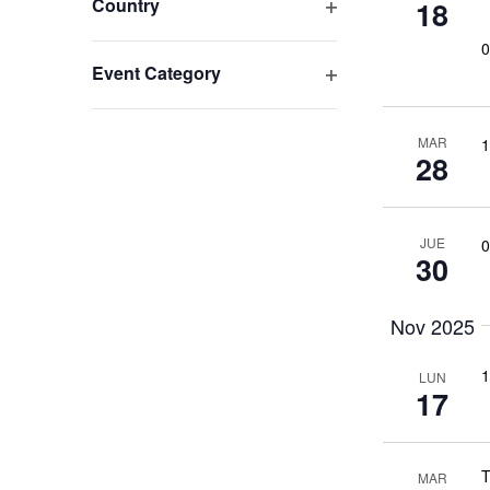
Abrir filtro
Country
18
vistas
cualquiera
de
0
las
Abrir filtro
Event Category
de
entradas
del
formulario
MAR
1
Eventos
28
hará
que
la
JUE
0
lista
30
de
eventos
Nov 2025
se
actualice
1
con
LUN
17
los
resultados
filtrados.
T
MAR