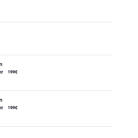
in
er
199€
in
er
199€