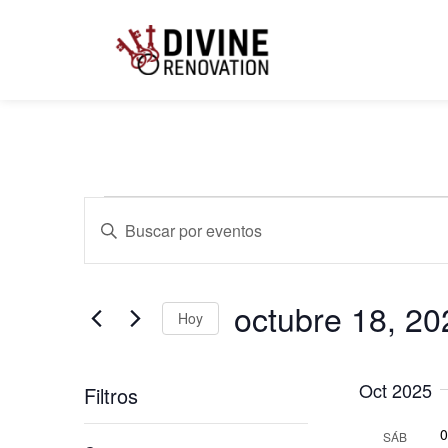
Navegación
Introduce
la
palabra
clave.
de
Busca
Eventos
octubre 18, 20
para
Hoy
búsqueda
la
palabra
Seleccionar
clave.
fecha.
Oct 2025
Filtros
y
Cambiando
0
SÁB